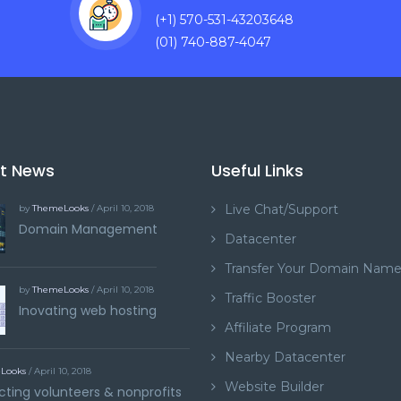
(+1) 570-531-43203648
(01) 740-887-4047
st News
Useful Links
Live Chat/Support
by
ThemeLooks
/ April 10, 2018
Domain Management
Datacenter
Transfer Your Domain Nam
by
ThemeLooks
/ April 10, 2018
Traffic Booster
Inovating web hosting
Affiliate Program
Nearby Datacenter
Looks
/ April 10, 2018
Website Builder
ting volunteers & nonprofits