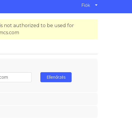
Fiók
s not authorized to be used for
hmcs.com
Ellenőrzés