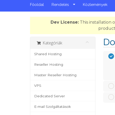
Főoldal
Rendelés
Közlemények
Dev License:
This installation
product
Do
Kategóriák
Shared Hosting
Reseller Hosting
Master Reseller Hosting
VPS
Dedicated Server
E-mail Szolgáltatások