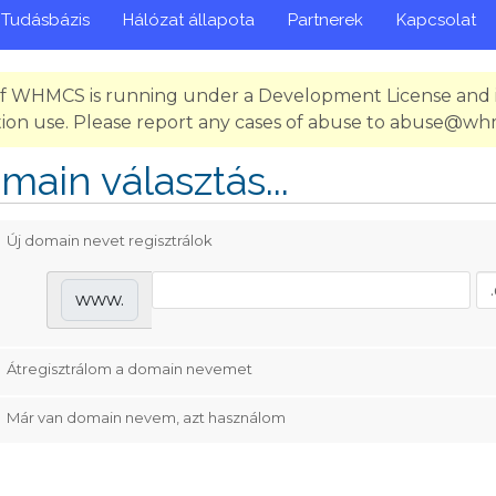
Tudásbázis
Hálózat állapota
Partnerek
Kapcsolat
 of WHMCS is running under a Development License and i
ion use. Please report any cases of abuse to abuse@w
main választás...
Új domain nevet regisztrálok
www.
Átregisztrálom a domain nevemet
Már van domain nevem, azt használom