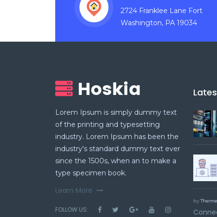
2724 Franklee Lane Fort
Washington, PA 19034
Late
Lorem Ipsum is simply dummy text
of the printing and typesetting
industry. Lorem Ipsum has been the
industry's standard dummy text ever
since the 1500s, when an to make a
type specimen book.
Learn More
by
Theme
FOLLOW US:
Connec