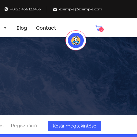
+0123 456 123456
example@example.com
p
Blog
Contact
0
és
Regisztráció
Kosár megtekintése