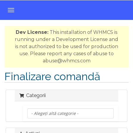
N
a
v
Dev License:
This installation of WHMCS is
i
running under a Development License and
g
is not authorized to be used for production
a
use. Please report any cases of abuse to
r
abuse@whmcs.com
e
T
Finalizare comandă
o
g
g
Categorii
l
e