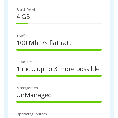
4
p
%
l
Burst RAM
C
e
4 GB
o
t
1
m
e
4
p
%
l
Traffic
C
e
100 Mbit/s flat rate
o
t
1
m
e
0
p
0
l
IP Addresses
%
e
1 incl., up to 3 more possible
C
t
1
o
e
0
m
0
p
Management
%
l
UnManaged
C
e
1
o
t
0
m
e
0
p
Operating System