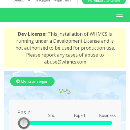
Deutsch
Einloggen
Registrieren
Warenkorb ansehen
i
o
N
n
a
v
Dev License:
This installation of WHMCS is
i
running under a Development License and is
g
not authorized to be used for production use.
a
Please report any cases of abuse to
t
abuse@whmcs.com
i
o
n
Menü anzeigen
e
VPS
i
n
-
Basic
/
Basic
Std.
Expert
Business
a
u