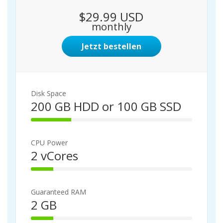
s
$29.99 USD
b
monthly
l
e
Jetzt bestellen
n
d
e
n
Disk Space
200 GB HDD or 100 GB SSD
2
5
%
CPU Power
C
2 vCores
o
1
m
4
p
%
l
Guaranteed RAM
C
e
2 GB
o
t
1
m
e