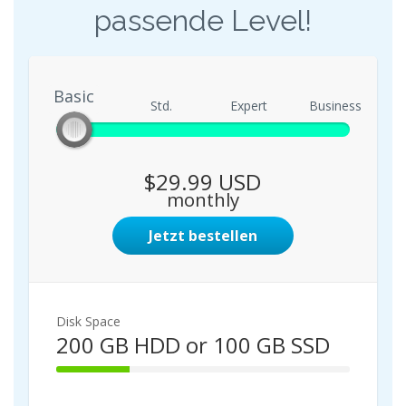
passende Level!
Basic
Basic
Std.
Expert
Business
$29.99 USD
monthly
Jetzt bestellen
Disk Space
200 GB HDD or 100 GB SSD
2
5