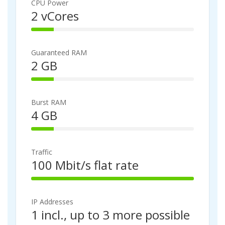
%
CPU Power
C
2 vCores
o
1
m
4
p
%
l
Guaranteed RAM
C
e
2 GB
o
t
1
m
e
4
p
%
l
Burst RAM
C
e
4 GB
o
t
1
m
e
4
p
%
l
Traffic
C
e
100 Mbit/s flat rate
o
t
1
m
e
0
p
0
l
IP Addresses
%
e
1 incl., up to 3 more possible
C
t