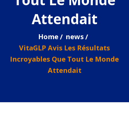
Attendait
Home
news
VitaGLP Avis Les Résultats
Incroyables Que Tout Le Monde
Attendait