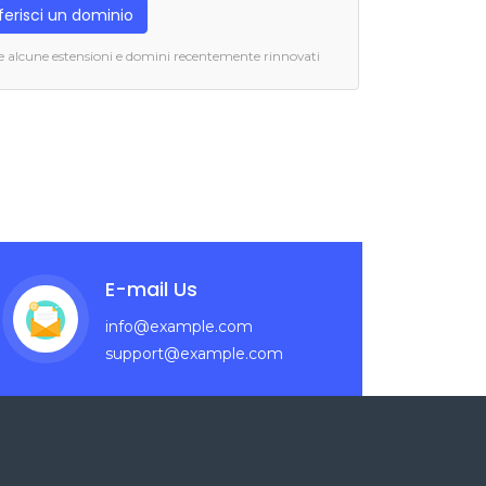
ferisci un dominio
se alcune estensioni e domini recentemente rinnovati
E-mail Us
info@example.com
support@example.com