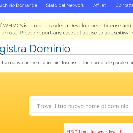
Archivio Domande
Stato del Network
Affiliati
Contatta
 of WHMCS is running under a Development License and i
ion use. Please report any cases of abuse to abuse@w
gistra Dominio
il tuo nuovo nome di dominio. Inserisci il tuo nome o le parole chiav