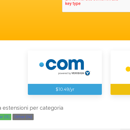
$10.49/yr
 estensioni per categoria
r (13)
Other (14)