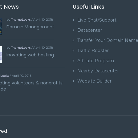
st News
Useful Links
Live Chat/Support
by
ThemeLooks
/ April 10, 2018
Domain Management
Datacenter
Transfer Your Domain Nam
by
ThemeLooks
/ April 10, 2018
Traffic Booster
Inovating web hosting
Affiliate Program
Nearby Datacenter
Looks
/ April 10, 2018
Website Builder
ting volunteers & nonprofits
ide
ved.