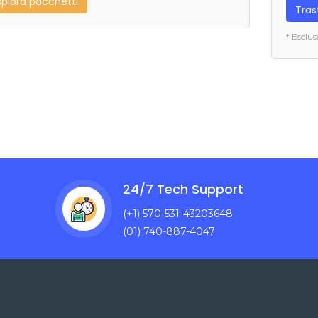
splora pacchetti
Tras
* Esclu
24/7 Tech Support
(+1) 570-531-43203648
(01) 740-887-4047