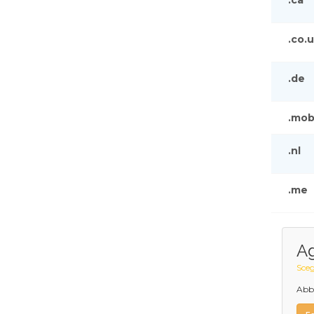
.co.
.de
.mob
.nl
.me
Ag
Sceg
Abbi