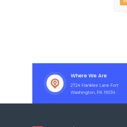
E
Where We Are
2724 Franklee Lane Fort
Washington, PA 19034