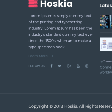
Late
Lorem Ipsum is simply dummy text
of the printing and typesetting
industry. Lorem Ipsum has been the
industry's standard dummy text ever
since the 1500s, when an to make a
type specimen book.
Learn More
by
Theme
FOLLOW US:
Connec
worldw
Copyright © 2018
Hoskia
. All Rights Reser