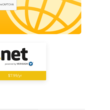
$7.99/yr