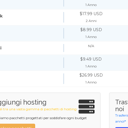
1 Anno
$17.99 USD
uk
2 Anni
$8.99 USD
1 Anno
N/A
i
$9.49 USD
1 Anno
$26.99 USD
1 Anno
giungi hosting
Tras
noi
li tra una vasta gamma di pacchetti di hosting
Trasferi
amo pacchetti progettati per soddisfare ogni budget
anno!*