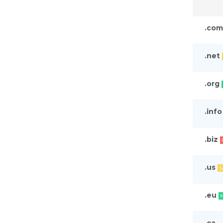
.com
.net
.org
.info
.biz
.us
S
.eu
.ca