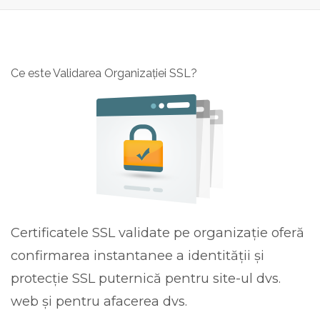
a
v
i
g
Ce este Validarea Organizației SSL?
a
r
e
T
o
g
g
l
e
Certificatele SSL validate pe organizație oferă
confirmarea instantanee a identității și
protecție SSL puternică pentru site-ul dvs.
web și pentru afacerea dvs.