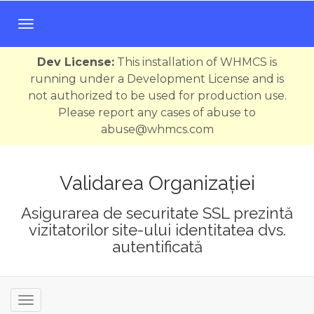
N
a
v
Dev License:
This installation of WHMCS is
i
running under a Development License and is
g
not authorized to be used for production use.
a
Please report any cases of abuse to
r
abuse@whmcs.com
e
T
o
Validarea Organizației
g
Asigurarea de securitate SSL prezintă
g
vizitatorilor site-ului identitatea dvs.
l
autentificată
e
N