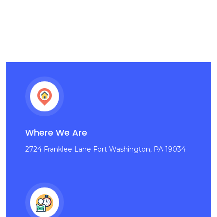
Where We Are
2724 Franklee Lane Fort Washington, PA 19034