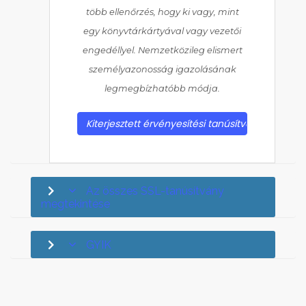
több ellenőrzés, hogy ki vagy, mint
egy könyvtárkártyával vagy vezetői
engedéllyel. Nemzetközileg elismert
személyazonosság igazolásának
legmegbízhatóbb módja.
Kiterjesztett érvényesítési tanúsítványok tallóz
Az összes SSL-tanúsítvány
megtekintése
GYIK