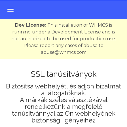
V
á
l
Dev License:
This installation of WHMCS is
t
running under a Development License and is
á
not authorized to be used for production use.
s
Please report any cases of abuse to
a
abuse@whmcs.com
n
a
v
SSL tanúsítványok
i
Biztosítsa webhelyét, és adjon bizalmat
g
a látogatóknak.
á
A márkák széles választékával
c
rendelkezünk a megfelelő
i
tanúsítvánnyal az Ön webhelyének
ó
biztonsági igényeihez
r
a