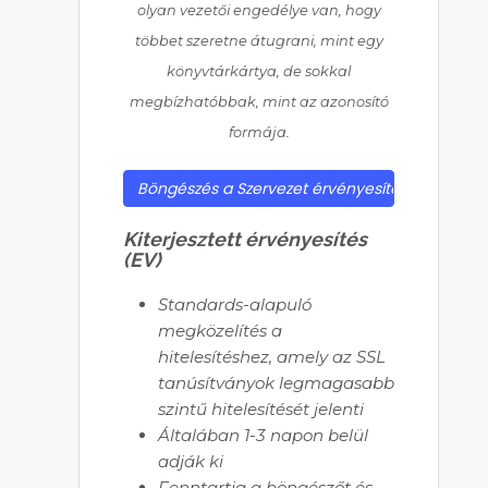
olyan vezetői engedélye van, hogy
többet szeretne átugrani, mint egy
könyvtárkártya, de sokkal
megbízhatóbbak, mint az azonosító
formája.
Böngészés a Szervezet érvényesítés tanúsítvá
Kiterjesztett érvényesítés
(EV)
Standards-alapuló
megközelítés a
hitelesítéshez, amely az SSL
tanúsítványok legmagasabb
szintű hitelesítését jelenti
Általában 1-3 napon belül
adják ki
Fenntartja a böngészőt és