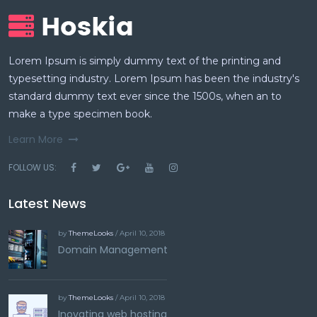
Lorem Ipsum is simply dummy text of the printing and
typesetting industry. Lorem Ipsum has been the industry's
standard dummy text ever since the 1500s, when an to
make a type specimen book.
Learn More
FOLLOW US:
Latest News
by
ThemeLooks
/ April 10, 2018
Domain Management
by
ThemeLooks
/ April 10, 2018
Inovating web hosting