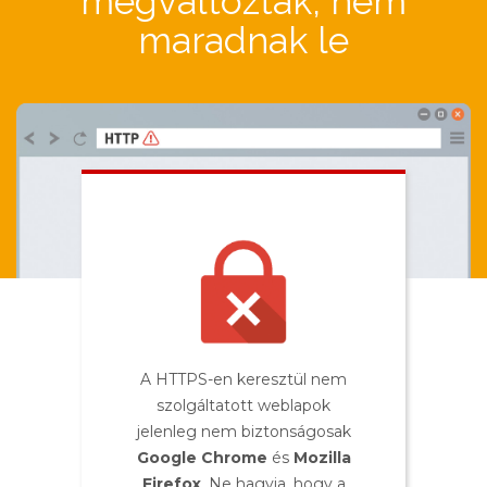
megváltoztak, nem
maradnak le
A HTTPS-en keresztül nem
szolgáltatott weblapok
jelenleg nem biztonságosak
Google Chrome
és
Mozilla
Firefox
. Ne hagyja, hogy a