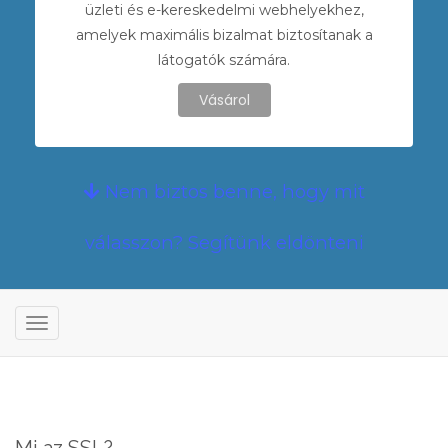
üzleti és e-kereskedelmi webhelyekhez,
amelyek maximális bizalmat biztosítanak a
látogatók számára.
Vásárol
Nem biztos benne, hogy mit
válasszon? Segítünk eldönteni
V
á
l
t
á
s