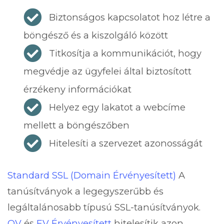
Biztonságos kapcsolatot hoz létre a
böngésző és a kiszolgáló között
Titkosítja a kommunikációt, hogy
megvédje az ügyfelei által biztosított
érzékeny információkat
Helyez egy lakatot a webcíme
mellett a böngészőben
Hitelesíti a szervezet azonosságát
Standard SSL (Domain Érvényesített)
A
tanúsítványok a legegyszerűbb és
legáltalánosabb típusú SSL-tanúsítványok.
OV
és
EV Érvényesített
hitelesítik azon