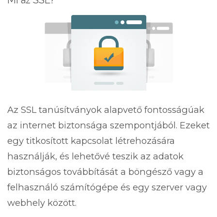
Mi az SSL?
a
n
a
v
i
g
á
c
i
Az SSL tanúsítványok alapvető fontosságúak
ó
az internet biztonsága szempontjából. Ezeket
r
a
egy titkosított kapcsolat létrehozására
használják, és lehetővé teszik az adatok
biztonságos továbbítását a böngésző vagy a
felhasználó számítógépe és egy szerver vagy
webhely között.