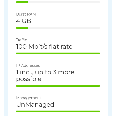
14% Complete
Burst RAM
4 GB
14% Complete
Traffic
100 Mbit/s flat rate
100% Complete
IP Addresses
1 incl., up to 3 more
possible
100% Complete
Management
UnManaged
100% Complete