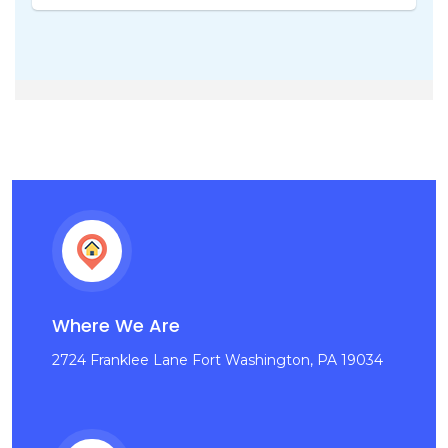
Where We Are
2724 Franklee Lane Fort Washington, PA 19034