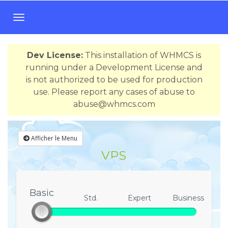
B
a
s
Dev License:
This installation of WHMCS is
c
running under a Development License and
u
is not authorized to be used for production
l
use. Please report any cases of abuse to
e
abuse@whmcs.com
r
l
a
Afficher le Menu
n
VPS
a
v
i
g
Basic
Basic
Std.
Expert
Business
a
t
i