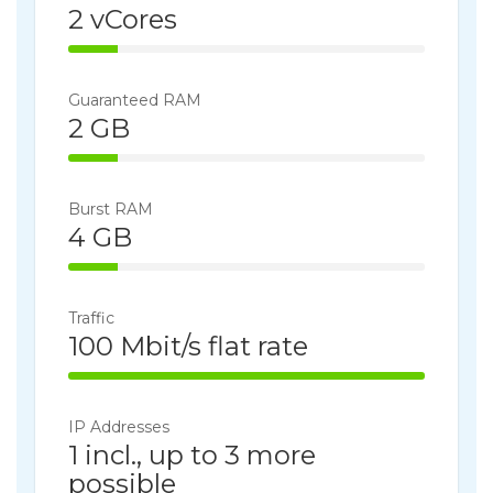
2 vCores
14% Complete
Guaranteed RAM
2 GB
14% Complete
Burst RAM
4 GB
14% Complete
Traffic
100 Mbit/s flat rate
100% Complete
IP Addresses
1 incl., up to 3 more
possible