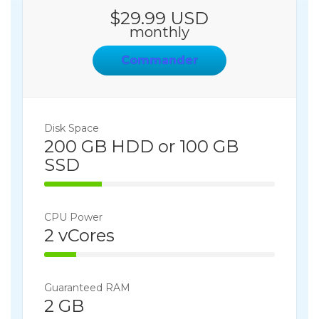
$29.99 USD
o
monthly
n
Commander
Disk Space
200 GB HDD or 100 GB
SSD
25% Complete
CPU Power
2 vCores
14% Complete
Guaranteed RAM
2 GB