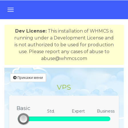
T
o
g
Dev License:
This installation of WHMCS is
g
running under a Development License and
l
is not authorized to be used for production
e
use. Please report any cases of abuse to
n
abuse@whmcs.com
a
v
i
Прикажи мени
g
VPS
a
t
i
o
Basic
Basic
Std.
Expert
Business
n