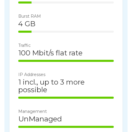
14% Complete
Burst RAM
4 GB
14% Complete
Traffic
100 Mbit/s flat rate
100% Complete
IP Addresses
1 incl., up to 3 more
possible
100% Complete
Management
UnManaged
100% Complete