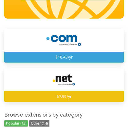
$10.49/yr
$7.99/yr
Browse extensions by category
Popular (13)
Other (14)