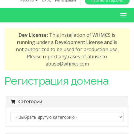
Русский
Вход
Регистрация
Просмотр корзины
i
o
T
n
o
g
Dev License:
This installation of WHMCS is
g
running under a Development License and is
l
not authorized to be used for production use.
e
Please report any cases of abuse to
n
abuse@whmcs.com
a
v
Регистрация домена
i
g
a
Категории
t
i
o
n