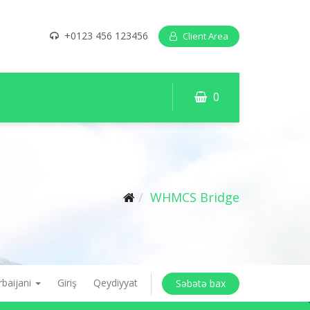
+0123 456 123456
Client Area
0
WHMCS Bridge
rbaijani
Giriş
Qeydiyyat
Səbətə bax