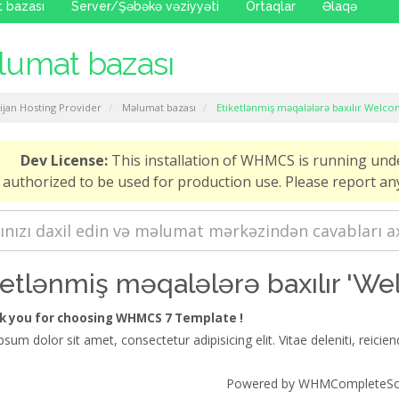
 bazası
Server/Şəbəkə vəziyyəti
Ortaqlar
Əlaqə
umat bazası
ijan Hosting Provider
Məlumat bazası
Etiketlənmiş məqalələrə baxılır Welc
Dev License:
This installation of WHMCS is running und
authorized to be used for production use. Please report 
ketlənmiş məqalələrə baxılır 'W
 you for choosing WHMCS 7 Template !
sum dolor sit amet, consectetur adipisicing elit. Vitae deleniti, reiciend
Powered by
WHMCompleteSol