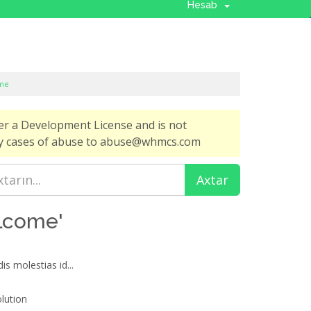
Hesab
ome
er a Development License and is not
any cases of abuse to abuse@whmcs.com
elcome'
is molestias id...
ution