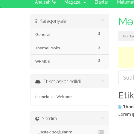
Ana səhifə
Mağaza
Elanlar
Məlumat
Məl
Kateqoriyalar
3
General
Azerba
2
ThemeLooks
2
WHMCS
Etiket aşkar edildi.
Eti
themelooks
Welcome
Thank
Lorem ip
Yardım
Dəstək sorğularım