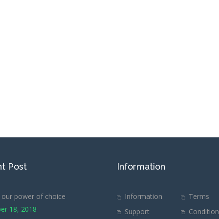
t Post
Information
our power of choice
Information
Terms
er 18, 2018
Support
Conditio