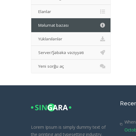
Elanlar
Məlumat bazası
Yüklənilənlər
Server/Şəbəkə vəziyyəti
Yeni sorğu aç
Recen
When 
Lorem Ipsum is simply dummy text of
Octob
the printing and typesetting industry.